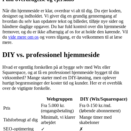
Når din hjemmeside er klar, overdrar vi alt til dig. Du ejer koden,
designet og indholdet. Vi giver dig en grundig gennemgang af
hvordan du selv kan opdatere tekst og billeder, tilføje nye sider og
håndtere daglige opgaver. Du har fuld kontrol over din hjemmeside
fremover, og du er ikke afhængig af os for at holde den kørende. Vil
du
vide mere om os
og vores tilgang, er du velkommen til at læse
mere.
DIY vs. professionel hjemmeside
Hvad er egentlig forskellen på at bygge selv med Wix eller
Squarespace, og at få en professionel hjemmeside bygget til din
virksomhed? Mange starter med en DIY-løsning, men oplever
hurtigt begrænsninger der koster tid og kunder. Her er et overblik
over de vigtigste forskelle.
Webgruppen
DIY (Wix/Squarespace)
Fra 5.000 kr.
Fra 0-150 kr./md.
Pris
(engangsbetaling)
(løbende abonnement)
Minimalt, vi klarer
Mange timer med
Tidsforbrugt af dig
arbejdet
skabeloner
SEO-optimering
✓
✗