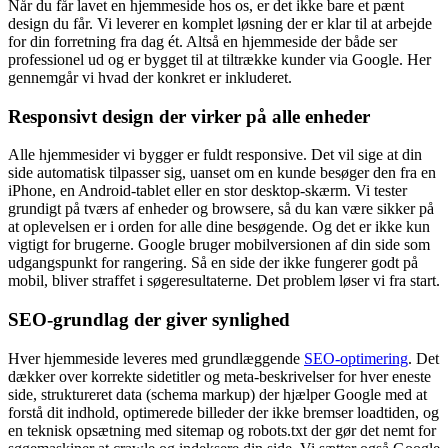
Når du får lavet en hjemmeside hos os, er det ikke bare et pænt
design du får. Vi leverer en komplet løsning der er klar til at arbejde
for din forretning fra dag ét. Altså en hjemmeside der både ser
professionel ud og er bygget til at tiltrække kunder via Google. Her
gennemgår vi hvad der konkret er inkluderet.
Responsivt design der virker på alle enheder
Alle hjemmesider vi bygger er fuldt responsive. Det vil sige at din
side automatisk tilpasser sig, uanset om en kunde besøger den fra en
iPhone, en Android-tablet eller en stor desktop-skærm. Vi tester
grundigt på tværs af enheder og browsere, så du kan være sikker på
at oplevelsen er i orden for alle dine besøgende. Og det er ikke kun
vigtigt for brugerne. Google bruger mobilversionen af din side som
udgangspunkt for rangering. Så en side der ikke fungerer godt på
mobil, bliver straffet i søgeresultaterne. Det problem løser vi fra start.
SEO-grundlag der giver synlighed
Hver hjemmeside leveres med grundlæggende
SEO-optimering
. Det
dækker over korrekte sidetitler og meta-beskrivelser for hver eneste
side, struktureret data (schema markup) der hjælper Google med at
forstå dit indhold, optimerede billeder der ikke bremser loadtiden, og
en teknisk opsætning med sitemap og robots.txt der gør det nemt for