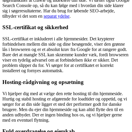
søgemaskiner at crawle og indeksere din side. Vi sætter også Google
Search Console op, så du kan følge med i hvordan din side klarer
sig i søgeresultaterne. Har du brug for løbende SEO-arbejde,
tilbyder vi det som en
separat ydelse
.
SSL-certifikat og sikkerhed
SSL-certifikat er inkluderet i alle hjemmesider. Det krypterer
forbindelsen mellem din side og dine besøgende, viser den grønne
lås i browseren og er et absolut krav fra Google for at rangere godt.
Bare det at mangle SSL kan skræmme kunder væk, fordi browseren
viser en tydelig advarsel om at forbindelsen ikke er sikker. Det
problem slipper du for. Vi sørger for at certifikatet er korrekt
installeret og fornyes automatisk.
Hosting-rådgivning og opsætning
Vi hjælper dig med at vælge den rette hosting til din hjemmeside.
Hurtig og stabil hosting er afgørende for loadtider og oppetid, og vi
sørger for at din side ligger et sted der performer godt for danske
brugere. Men du ejer din hjemmeside og kan altid flytte den til en
anden udbyder. Der er ingen binding hos os, og vi hjælper gerne
med en eventuel flytning.
Fuld overdragelse og ejerskab