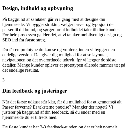
Design, indhold og opbygning
På baggrund af samtalen går vi i gang med at designe din
hjemmeside. Vi bygger struktur, vælger farver og typografi der
passer til dit brand, og sørger for at indholdet taler til dine kunder.
For hele processen gælder det, at vi tænker mobilvenligt design og
SEO ind fra første streg.
Du får en prototype du kan se og vurdere, inden vi bygger den
endelige version. Det giver dig mulighed for at se layoutet,
navigationen og det overordnede udtryk, før vi lægger de sidste
detaljer. Mange kunder oplever at prototypen allerede rammer tæt på
det endelige resultat.
3
Din feedback og justeringer
Når det første udkast står klar, får du mulighed for at gennemgå alt.
Passer farverne? Er teksterne præcise? Mangler der noget? Vi
justerer på baggrund af din feedback, så du ender med en
hjemmeside du er tilfreds med.
De fleste kunder har 2-3 feedback-runder, og det er helt normalt.