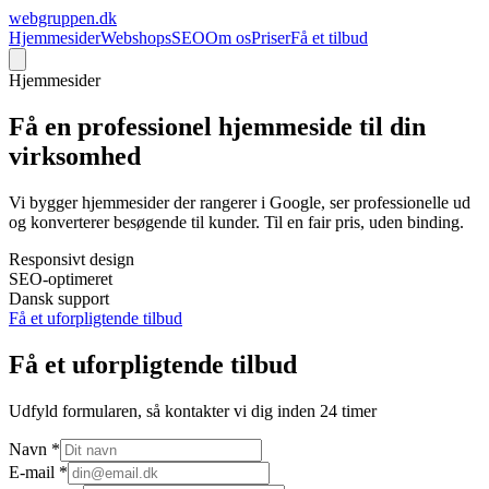
webgruppen
.dk
Hjemmesider
Webshops
SEO
Om os
Priser
Få et tilbud
Hjemmesider
Få en
professionel hjemmeside
til din
virksomhed
Vi bygger hjemmesider der rangerer i Google, ser professionelle ud
og konverterer besøgende til kunder. Til en fair pris, uden binding.
Responsivt design
SEO-optimeret
Dansk support
Få et uforpligtende tilbud
Få et uforpligtende tilbud
Udfyld formularen, så kontakter vi dig inden 24 timer
Navn *
E-mail *