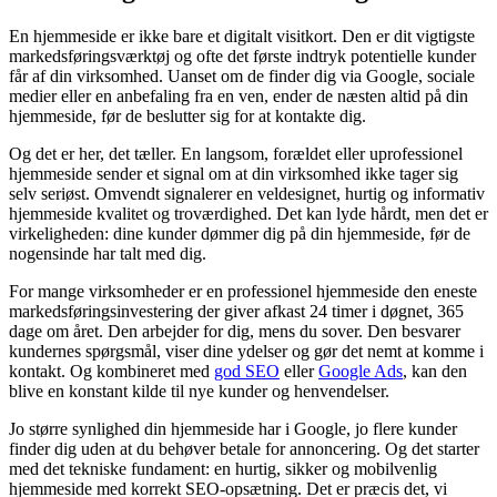
En hjemmeside er ikke bare et digitalt visitkort. Den er dit vigtigste
markedsføringsværktøj og ofte det første indtryk potentielle kunder
får af din virksomhed. Uanset om de finder dig via Google, sociale
medier eller en anbefaling fra en ven, ender de næsten altid på din
hjemmeside, før de beslutter sig for at kontakte dig.
Og det er her, det tæller. En langsom, forældet eller uprofessionel
hjemmeside sender et signal om at din virksomhed ikke tager sig
selv seriøst. Omvendt signalerer en veldesignet, hurtig og informativ
hjemmeside kvalitet og troværdighed. Det kan lyde hårdt, men det er
virkeligheden: dine kunder dømmer dig på din hjemmeside, før de
nogensinde har talt med dig.
For mange virksomheder er en professionel hjemmeside den eneste
markedsføringsinvestering der giver afkast 24 timer i døgnet, 365
dage om året. Den arbejder for dig, mens du sover. Den besvarer
kundernes spørgsmål, viser dine ydelser og gør det nemt at komme i
kontakt. Og kombineret med
god SEO
eller
Google Ads
, kan den
blive en konstant kilde til nye kunder og henvendelser.
Jo større synlighed din hjemmeside har i Google, jo flere kunder
finder dig uden at du behøver betale for annoncering. Og det starter
med det tekniske fundament: en hurtig, sikker og mobilvenlig
hjemmeside med korrekt SEO-opsætning. Det er præcis det, vi