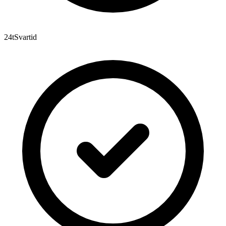
24t
Svartid