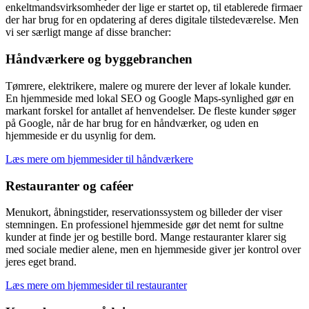
enkeltmandsvirksomheder der lige er startet op, til etablerede firmaer
der har brug for en opdatering af deres digitale tilstedeværelse. Men
vi ser særligt mange af disse brancher:
Håndværkere og byggebranchen
Tømrere, elektrikere, malere og murere der lever af lokale kunder.
En hjemmeside med lokal SEO og Google Maps-synlighed gør en
markant forskel for antallet af henvendelser. De fleste kunder søger
på Google, når de har brug for en håndværker, og uden en
hjemmeside er du usynlig for dem.
Læs mere om
hjemmesider til håndværkere
Restauranter og caféer
Menukort, åbningstider, reservationssystem og billeder der viser
stemningen. En professionel hjemmeside gør det nemt for sultne
kunder at finde jer og bestille bord. Mange restauranter klarer sig
med sociale medier alene, men en hjemmeside giver jer kontrol over
jeres eget brand.
Læs mere om
hjemmesider til restauranter