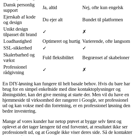
Dansk personlig
Ja, altid
Nej, ofte kun engelsk
support
Ejerskab af kode
Du ejer alt
Bundet til platformen
og design
Unikt design
✓
✗
tilpasset dit brand
Loadhastighed
Optimeret og hurtig
Varierende, ofte langsom
SSL-sikkerhed
✓
✓
Skalerbarhed og
Fuld fleksibilitet
Begrænset af skabeloner
vækst
Professionel
✓
✗
rådgivning
En DIY-løsning kan fungere til helt basale behov. Hvis du bare har
brug for en simpel enkeltside med dine kontaktoplysninger og
åbningstider, kan det give mening at starte der. Men vil du have en
hjemmeside til virksomhed der rangerer i Google, ser professionel
ud og kan vokse med din forretning, er en professionel løsning den
bedre investering.
Mange af vores kunder har netop prøvet at bygge selv først og
oplevet at det tager længere tid end forventet, at resultatet ikke ser
professionelt ud, og at Google ikke viser deres side. Så de kontakter